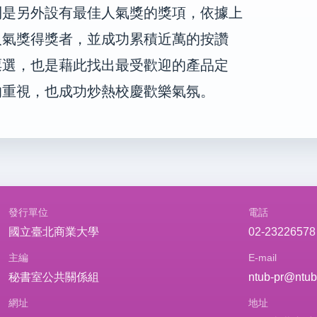
則是另外設有最佳人氣獎的獎項，依據上
人氣獎得獎者，並成功累積近萬的按讚
票選，也是藉此找出最受歡迎的產品定
的重視，也成功炒熱校慶歡樂氣氛。
發行單位
電話
國立臺北商業大學
02-23226578
主編
E-mail
秘書室公共關係組
ntub-pr@ntub
網址
地址