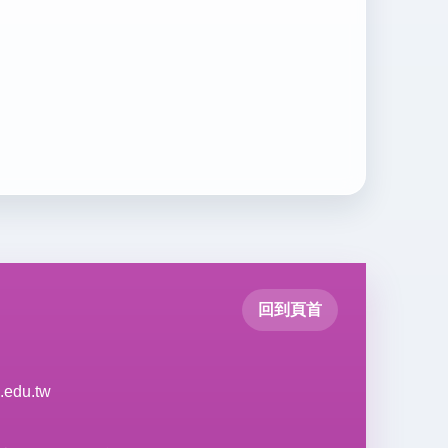
回到頁首
.edu.tw