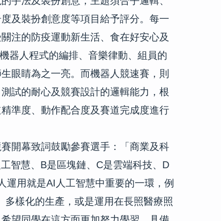
現的手法及裝扮創意，主題須合乎邏輯、
奇度及裝扮創意度等項目給予評分。每一
受關注的防疫運動新生活、食在好安心及
機器人程式的編排、音樂律動、組員的
師生眼睛為之一亮。而機器人競速賽，則
、測試的耐心及競賽設計的邏輯能力，根
道精準度、動作配合度及賽道完成度進行
競賽開幕致詞鼓勵參賽選手：「商業及科
人工智慧、
B
是區塊鏈、
C
是雲端科技、
D
人運用就是
AI
人工智慧中重要的一環，例
、多樣化的生產，或是運用在長照醫療照
，希望同學在這方面更加努力學習、具備