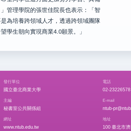
。」管理學院的張世佳院長也表示：「智
要是為培養跨領域人才，透過跨領域團隊
希望學生朝向實現商業
4.0
願景。」
發行單位
電話
國立臺北商業大學
02-23226578
主編
E-mail
秘書室公共關係組
ntub-pr@ntub
網址
地址
www.ntub.edu.tw
100 臺北市濟