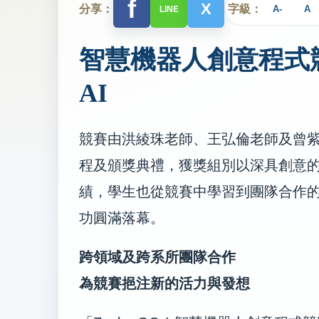
f
X
分享：
字級：
A-
A
LINE
智慧機器人創意程式
AI
競賽由洪綾珠老師、王弘倫老師及曾
程及頒獎典禮，獲獎組別以深具創意
績，學生也從競賽中學習到團隊合作
功圓滿落幕。
跨領域及跨系所團隊合作
為競賽挹注新的活力與發想