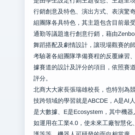
是由學生設定行銷主題發想、主題呈
行銷創意及特色、演出方式、表演驚
組團隊各具特色，其主題包含目前最
通勤等議題進行創意行銷，藉由
Zenbo
舞蹈搭配及劇情設計，讓現場觀賽的
考驗著各組團隊準備賽程的反覆練習
據賽道的設計及評分的項目，依照賽
評分。
北商大大家長張瑞雄校長，也特別為
技跨領域的學習就是
ABCDE
，
A
是
AI
是大數據、
E
是
Ecosystem
，其中機器
如運用在工業
4.0
，使未來工廠智慧化
護等等，機器人可研發的面向相當廣