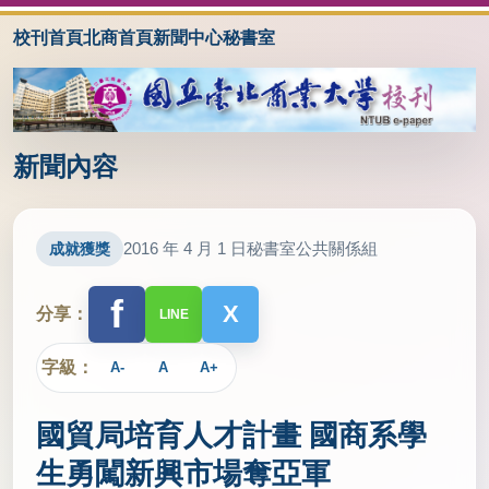
校刊首頁
北商首頁
新聞中心
秘書室
新聞內容
2016 年 4 月 1 日
秘書室公共關係組
成就獲獎
f
X
分享：
LINE
字級：
A-
A
A+
國貿局培育人才計畫 國商系學
生勇闖新興市場奪亞軍