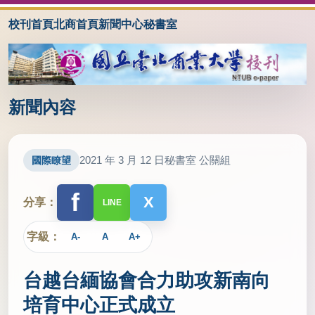
校刊首頁
北商首頁
新聞中心
秘書室
新聞內容
2021 年 3 月 12 日
秘書室 公關組
國際瞭望
f
X
分享：
LINE
字級：
A-
A
A+
台越台緬協會合力助攻新南向
培育中心正式成立