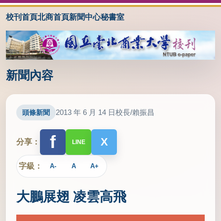
校刊首頁
北商首頁
新聞中心
秘書室
新聞內容
2013 年 6 月 14 日
校長/賴振昌
頭條新聞
f
X
分享：
LINE
字級：
A-
A
A+
大鵬展翅 凌雲高飛