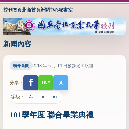
校刊首頁
北商首頁
新聞中心
秘書室
新聞內容
2013 年 6 月 14 日
教務處出版組
頭條新聞
f
X
分享：
LINE
字級：
A-
A
A+
101學年度 聯合畢業典禮