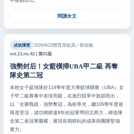
中脫穎而出。
閱讀全文
2026/6/22
體育室組員／劉祖毓
成就獲獎
vol.13,no.42 | 第01版
強勢封后！女籃橫掃UBA甲二級 再奪
隊史第二冠
本校女子籃球隊於114學年度大專籃球聯賽（UBA）女
子甲二級賽事中表現亮眼，在激烈競爭中脫穎而出，
以「全勝戰績」強勢奪冠，為校爭光，繼106學年度後
再度登頂，成功將睽違8年的冠軍帶回北商大，締造隊
史第二座冠軍榮耀，展現長期耕耘的成果與團隊堅強
實力。