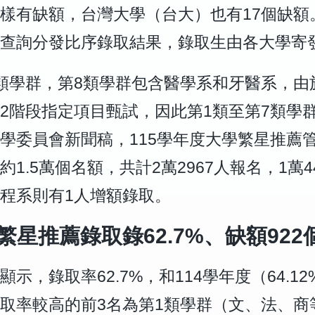
樣有缺額，台灣大學（台大）也有
17個缺額
查詢分發比序錄取結果，錄取生由各大學寄
類學群，
第8類學群包含醫學系和牙醫系，由
2階段指定項目甄試，因此
第1類至第7類學
學委員會新聞稿，115學年度大學繁星推薦管道
約1.5萬個名額，共計
2萬2967人報名，
1萬
程系則有1人
增額錄取。
學繁星推薦錄取錄
62.7%、
缺額922
顯示，錄取
率62.7%，和114學年度（64.
取率較高的前3名為第1類學群（文、法、商等）