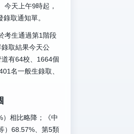
。
今天上午9時起，
發錄取通知單。
於考生通過第1階段
群錄取結果今天公
有64校、1664個
4401名一般生錄取、
個
12%）相比略降；
《中
68.57%、第5類