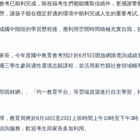
會考已順利完成，除祝福考生們都能獲取佳績外，更感謝警
勞，讓孩子能在穩定舒適的環境中順利完成人生的重要考試
成國中階段的學習歷程後，應利用空閒時間積極充實自我，
6
5
家長，今年度國中教育會考預計於
月
日開放網路查詢成績
國三學生參與適性選填志願課程，並活用新竹縣社會領域輔
部因材網」、「均一教育平台」等雲端資源進行自主學習，
6
18
23
10
3
擇，教育局將於
月
日至
日上班時間上午
時至下午
時
諮詢服務，歡迎考生與家長多加利用。