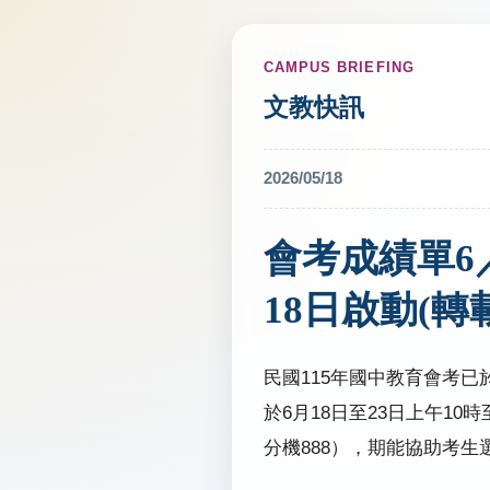
CAMPUS BRIEFING
文教快訊
2026/05/18
會考成績單6
18日啟動(轉載
民國
115
年國中教育會考已
於
6
月
18
日至
23
日上午
10
時
分機
888
），期能協助考生