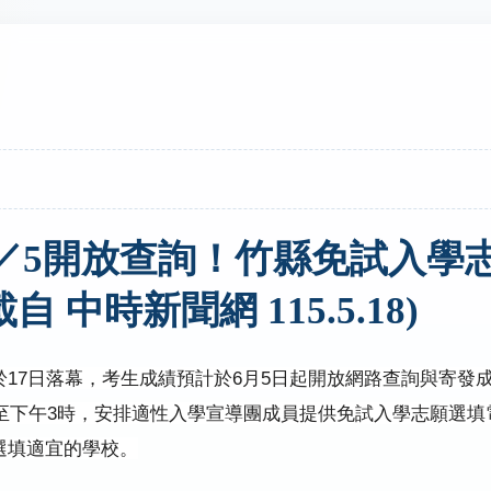
／5開放查詢！竹縣免試入學
自 中時新聞網 115.5.18)
於
17
日落幕，考生成績預計於
6
月
5
日起開放網路查詢與寄發
至下午
3
時，安排適性入學宣導團成員提供免試入學志願選填
選填適宜的學校。