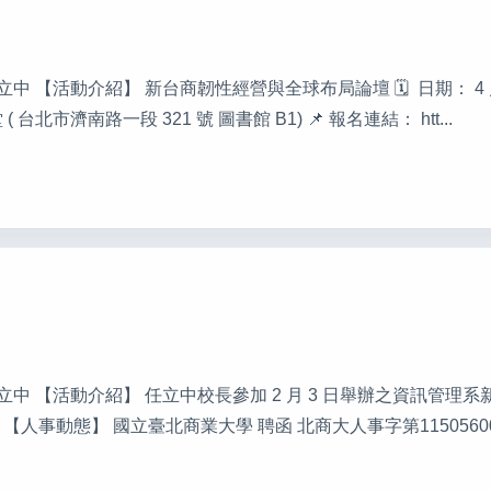
任立中 【活動介紹】 新台商韌性經營與全球布局論壇 🗓 ️ 日期： 4 月 2
台北市濟南路一段 321 號 圖書館 B1) 📌 報名連結： htt...
行人：任立中 【活動介紹】 任立中校長參加 2 月 3 日舉辦之資訊管
態】 國立臺北商業大學 聘函 北商大人事字第1150560038號 單