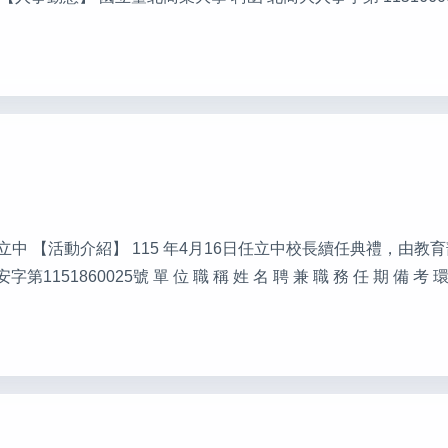
發行人：任立中 【活動介紹】 115 年4月16日任立中校長續任典禮，
51860025號 單 位 職 稱 姓 名 聘 兼 職 務 任 期 備 考 