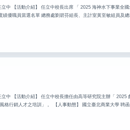
發行人：任立中 【活動介紹】 任立中校長出席 「 2025 海神水下事
4 年度績優職員當選名單 總務處劉碧芬組長、主計室黃至敏組員及
發行人：任立中 【活動介紹】 任立中校長擔任由高等研究院主辦「 202
行銷人才之培訓」 。 【人事動態】 國立臺北商業大學 聘函 北商