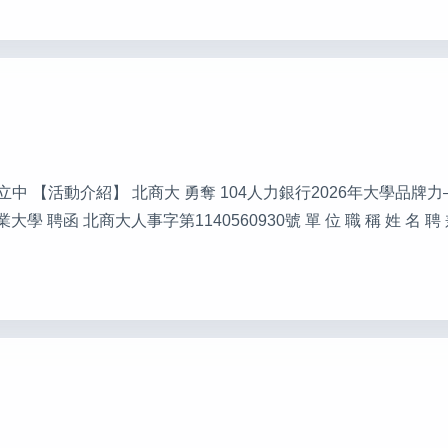
行人：任立中 【活動介紹】 北商大 勇奪 104人力銀行2026年大學品
函 北商大人事字第1140560930號 單 位 職 稱 姓 名 聘 兼 職