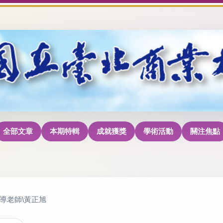
全部文章
本期特輯
成就獲獎
學術活動
關注焦點
導老師\黃正旭