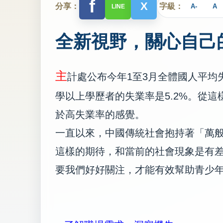
f
X
分享：
字級：
A-
A
LINE
全新視野，關心自己
主
計處公布今年1至3月全體國人平均失
學以上學歷者的失業率是5.2%。從
於高失業率的感覺。
一直以來，中國傳統社會抱持著「萬
這樣的期待，和當前的社會現象是有
要我們好好關注，才能有效幫助青少