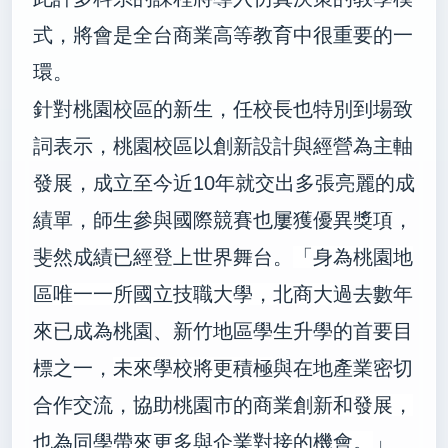
式，將會是全台商業高等教育中很重要的一
環。
針對桃園校區的新生，任校長也特別到場致
詞表示，桃園校區以創新設計與經營為主軸
發展，
成立至今近
10
年就交出多張亮麗的成
績單，師生參與國際競賽也屢獲優異獎項，
斐然成績已經登上世界舞台。
「身為桃園地
區唯一一所國立技職大學，北商大
過去數年
來已成為桃園、新竹地區學生升學的首要目
標之一，
未來學校將更積極
與在地產業密切
合作交流，
協助桃園市的商業創新和發展，
也為同學帶來更多與企業對接的機會。
」