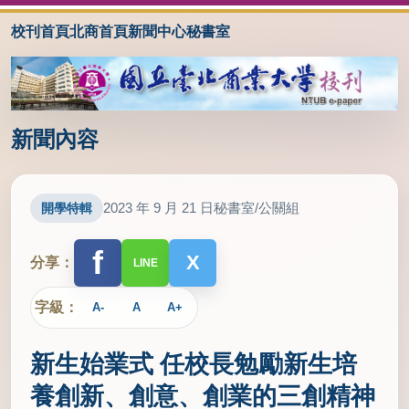
校刊首頁
北商首頁
新聞中心
秘書室
新聞內容
2023 年 9 月 21 日
秘書室/公關組
開學特輯
f
X
分享：
LINE
字級：
A-
A
A+
新生始業式 任校長勉勵新生培
養創新、創意、創業的三創精神