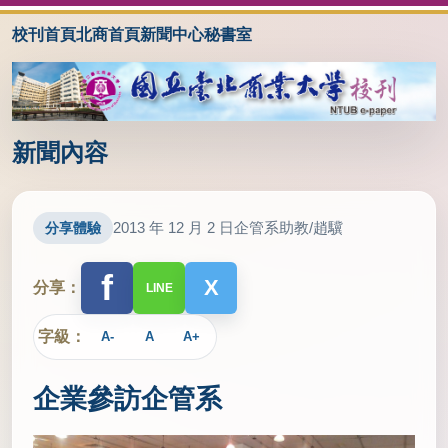
校刊首頁
北商首頁
新聞中心
秘書室
新聞內容
2013 年 12 月 2 日
企管系助教/趙驥
分享體驗
f
X
分享：
LINE
字級：
A-
A
A+
企業參訪企管系