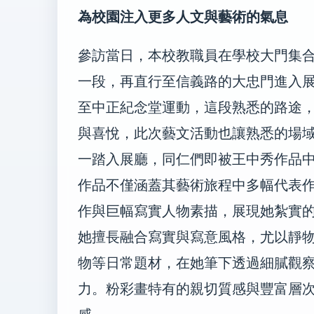
為校園注入更多人文與藝術的氣息
參訪當日，本校教職員在學校大門集
一段，再直行至信義路的大忠門進入
至中正紀念堂運動，這段熟悉的路途
與喜悅，此次藝文活動也讓熟悉的場
一踏入展廳，同仁們即被王中秀作品
作品不僅涵蓋其藝術旅程中多幅代表
作與巨幅寫實人物素描，展現她紮實
她擅長融合寫實與寫意風格，尤以靜
物等日常題材，在她筆下透過細膩觀
力。粉彩畫特有的親切質感與豐富層