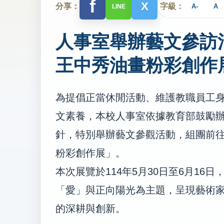
f
X
分享：
字級：
A-
A
LINE
人事室舉辦藝文參訪
王中秀油畫粉彩創作
為提倡正當休閒活動、維護教職員工
文素養，本校人事室依據教育部鼓勵
針，特別舉辦藝文參觀活動，組團前
粉彩創作展」。
本次展覽於
114
年
5
月
30
日至
6
月
16
日
「愛」與正向陽光為主題，呈現藝術
的深耕與創新。