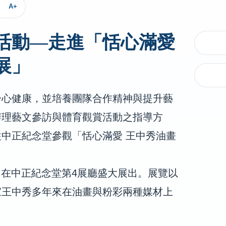
A+
活動—走進「恬心滿愛
展」
身心健康，並培養團隊合作精神與提升藝
辦理藝文參訪與體育觀賞活動之指導方
往中正紀念堂參觀「恬心滿愛
王中秀油畫
，在中正紀念堂第
4
展廳盛大展出。展覽以
家王中秀多年來在油畫與粉彩兩種媒材上