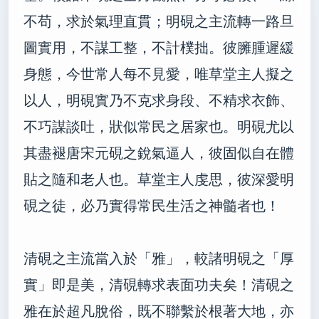
不苟，求於氣理直貫；明硯之主流轉一路旦
圖實用，不謀工整，不計樸拙。彼臃腫遲緩
身態，今世常人每不見愛，唯草堂主人擬之
以人，明硯實乃不克求身段、不精求衣飾、
不巧謀談吐，狀似常民之居家也。明硯尤以
其盡褪唐宋元硯之銳氣逼人，彼固似自在體
貼之隨和老人也。草堂主人虔思，彼深愛明
硯之徒，必乃實得常民生活之神髓者也！
清硯之主流當入於「雅」，較諸明硯之「厚
實」即是美，清硯轉求表面功夫矣！清硯之
雅在於超凡脫俗，既不聯繫於根著大地，亦