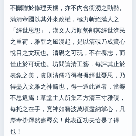
不關聯於條理天機，亦不內含衝湧之動勢。
滿清帝國以其外來政權，極力斬絕漢人之
「經世思想」，漢文人乃順勢削其經世濟民
之重荷，雅翫之風漫起，是以清硯乃成賞心
悅目之文玩也。清硯之可玩，不在養志，而
僅止於可玩也。坊間論清工藝，每評其止於
表象之美，實則清儒巧得盡摒經世憂思，乃
得盡入文雅之神髓也，得一遁此道者，當樂
不思返焉！草堂主人所集乙方清三寸雅硯，
每托之在手，竟神如碧波萬頃盡納掌心，凡
塵牽掛渾然盡釋矣！此表面功夫恰是了得
也！