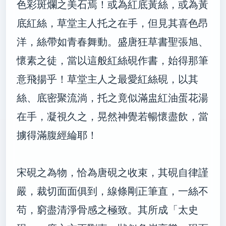
色彩斑爛之美石焉！或為紅底黃絲，或為黃
底紅絲，草堂主人托之在手，但見其喜色昂
洋，絲帶如青春舞動。盛唐狂草書聖張旭、
懷素之徒，當以這般紅絲硯作書，始得那筆
意飛揚乎！草堂主人之最愛紅絲硯，以其
絲、底密聚流淌，托之竟似滿盅紅油蛋花湯
在手，凝視久之，晃然神覺若暢懷盡飲，當
擄得滿腹經綸耶！
宋硯之為物，恰為唐硯之收束，其硯自律謹
嚴，裁切面面俱到，線條剛正筆直，一絲不
苟，窮盡清淨骨感之極致。其所成「太史