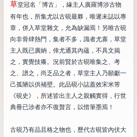
草
堂冠名「博古」，緣主人廣羅博涉古物
有年也，所集尤以古硯最夥，唯遲未誌以專
章，併入草堂雜文，允為缺漏焉！另唯古硯
向非骨肆熱門，集者不多，識者尤寡，草堂
主人既已廣納，倖尤通其內蘊，不具文揭
之，實覺技癢。況前賢於古硯唯集之、考
之、譜之，尚乏品之者，草堂主人乃願獻一
己孤陋以供補壁。此品硯小誌蓋效宋米芾
《硯史》，所述皆出主人之親觸實得，行世
典冊已涉者亦不復贅言，以惜筆墨焉！
古硯乃有品且格之物也，歷代古硯皆內伏大