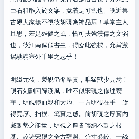
巨石粗雕入於文案，竟若是可觀也。晚近集
古硯大家無不視彼胡硯為神品焉！草堂主人
且思，若是雄健之風，恰可扶強漢儒之文弱
也，彼江南傴傴書生，得臨此強樑，允當激
揚馳騁塞外千里之志乎！
明繼元後，製硯仍循厚實，唯猛獸少見焉！
硯石刻劃回歸漢風，唯不似宋硯之條理寰
宇，明硯轉而親和大地。一方明硯在手，旋
得寬厚、拙樸、篤實之感。前胡硯之厚實內
藏動勢之能量，明硯之厚實轉納不動之根
基。較諸宋硯之全方觀照、分寸必較、一絲