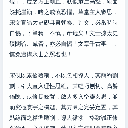
硯」，度之方正剛直，狀似危崖高聳，硯面
險托崖巔，睹之戒慎恐懼。草堂主人審思，
宋文官憑太史硯具書朝奏、判文，必當時時
自惕，下筆稍一不慎，命危矣！文士據太史
硯闊論、臧否，亦必自惕「文章千古事」，
慎免遭搆永世之罵名也！
宋硯以素儉著稱，不以色相撩人，其簡約割
劃，引人直入理性思維。其輕巧刨切、高聳
佈陳，或修長條置，啟人多入空靈玄思，並
萌究極寰宇之機趣。其方圓之完妥定置，其
點線面之精準雕削，導人循涉「格致誠正修