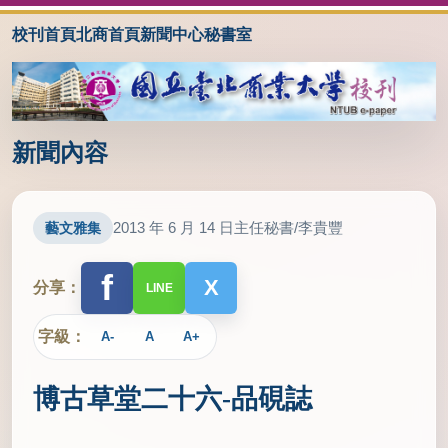
校刊首頁
北商首頁
新聞中心
秘書室
新聞內容
2013 年 6 月 14 日
主任秘書/李貴豐
藝文雅集
f
X
分享：
LINE
字級：
A-
A
A+
博古草堂二十六-品硯誌