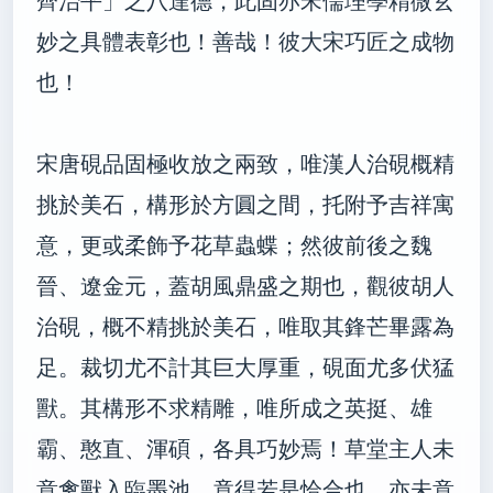
齊治平」之八達德，此固亦宋儒理學精微玄
妙之具體表彰也！善哉！彼大宋巧匠之成物
也！
宋唐硯品固極收放之兩致，唯漢人治硯概精
挑於美石，構形於方圓之間，托附予吉祥寓
意，更或柔飾予花草蟲蝶；然彼前後之魏
晉、遼金元，蓋胡風鼎盛之期也，觀彼胡人
治硯，概不精挑於美石，唯取其鋒芒畢露為
足。裁切尤不計其巨大厚重，硯面尤多伏猛
獸。其構形不求精雕，唯所成之英挺、雄
霸、憨直、渾碩，各具巧妙焉！草堂主人未
意禽獸入臨墨池，竟得若是恰合也，亦未意