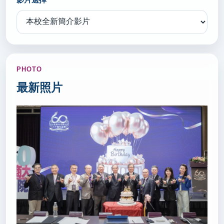
2026/07/09
教育經費擬提高至24％！台教產力挺修法(轉載自 中
時新聞網 115.7.9)
秘書室公關組
PHOTO
2026/07/08
最新照片
基北區高中免試入學放榜 錄取率98.78%(轉載自 國立
教育廣播電台 115.7.8)
秘書室公關組
2026/07/07
彈性育嬰假申請逾3萬筆 男性申辦連2月超越女性(轉
載自 聯合報 115.7.7)
秘書室公關組
2026/07/06