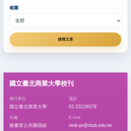
範圍
2026/06/18
考試院會今通過 115年高普考增列需用名額1614名
(轉載自 聯合報 115.6.18)
秘書室公關組
2026/06/17
唐獎漢學獎葛兆光 勇於挑戰傳統史觀、回應西方思潮
(轉載自 中央社 115.6.17)
秘書室公關組
國立臺北商業大學校刊
2026/06/16
發行單位
電話
國立臺北商業大學
02-23226578
北市技高逾80名額可直升頂尖科大 有望直攻碩士、
台積電就業(轉載自 聯合報 115.6.16)
主編
E-mail
秘書室公關組
秘書室公共關係組
ntub-pr@ntub.edu.tw