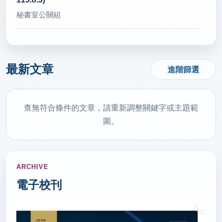
秘書室公關組
2026/07/30
對外華語教學能力認證116年新制 筆試整併為2科
最新文章
進階篩選
(轉載自 中央社 115.7.30)
秘書室公關組
查無符合條件的文章，請重新調整關鍵字或主題範
2026/07/29
圍。
台灣實中年砸近4千萬經費 學生若放棄科研免賠(轉
載自 中央社 115.7.29)
秘書室公關組
ARCHIVE
2026/07/28
電子校刊
新北技職領航高峰會登場 串聯產業培育AI與綠領人才
(轉載自 中華日報 115.7.28)