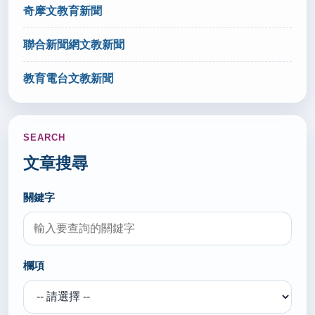
奇摩文教育新聞
秘書室公關組
聯合新聞網文教新聞
2026/06/25
新北學習扶助績優表揚 AI助攻找回學習自信(轉載自
教育電台文教新聞
國立教育廣播電台 115.6.25)
秘書室公關組
SEARCH
2026/06/23
文章搜尋
新北攜手15所大學 推2千多個未來探索名額(轉載自
國立教育廣播電台 115.6.23)
關鍵字
秘書室公關組
2026/06/22
欄項
TPSF國際配對平台媒合量逐年成長 台灣中小學交流
拓展16國(轉載自 聯合報 115.6.22)
秘書室公關組