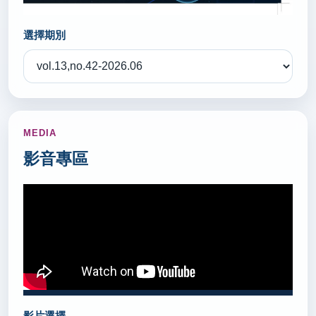
2026/07/15
選擇期別
分科測驗落幕 自費醫學系估267級分(轉載自 中時新
聞網 115.7.15)
秘書室公關組
2026/07/14
MEDIA
教育部首辦大專院校通識教育教師交流工作坊(轉載
影音專區
自 國立教育廣播電台 115.7.14)
秘書室公關組
2026/07/13
新北金手國際見學 10年培育逾500位頂尖師生(轉載
自 中華日報 115.7.13)
秘書室公關組
影片選擇