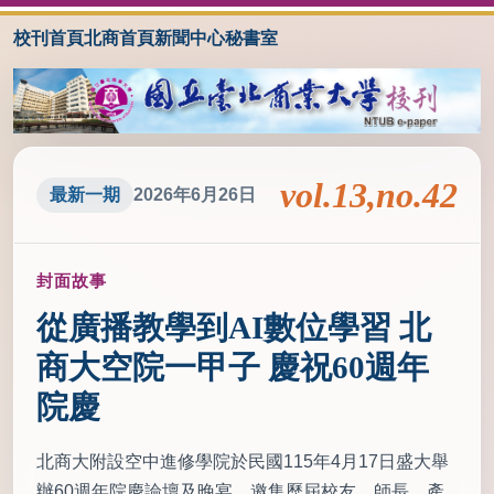
校刊首頁
北商首頁
新聞中心
秘書室
vol.13,no.42
最新一期
2026年6月26日
封面故事
從廣播教學到AI數位學習 北
商大空院一甲子 慶祝60週年
院慶
北商大附設空中進修學院於民國115年4月17日盛大舉
辦60週年院慶論壇及晚宴，邀集歷屆校友、師長、產