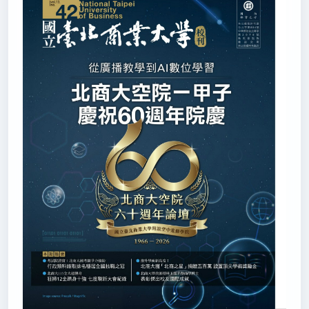
秘書室公關組
2026/07/21
新北免費營養午餐將上路 議員：75元齊頭式補助不
盡公平(轉載自 聯合文教 115.7.21)
秘書室公關組
2026/07/20
115年師鐸獎揭曉 新北5教師獲最高榮譽(轉載自 國立
教育廣播電台 115.7.20)
秘書室公關組
2026/07/16
新北攜手日本鹿屋市簽教育ＭＯＵ(轉載自 台灣新生
報 115.7.16)
秘書室公關組