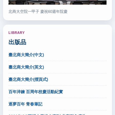
分發入學採計組合上看140種 分科測驗學生需精準選
考(轉載自 聯合報 115.7.6)
北商大空院一甲子 慶祝60週年院慶
秘書室公關組
2026/07/03
LIBRARY
輔具支持多元學習 教育部辦身障生教育輔具知能研討
出版品
會(轉載自 國立教育廣播電台 115.7.2)
秘書室公關組
臺北商大簡介(中文)
臺北商大簡介(英文)
2026/07/02
技藝在手掌握人生 竹縣4師生獲全國技藝教育績優(轉
臺北商大簡介(摺頁式)
載自 台灣好新聞 115.7.2)
秘書室公關組
百年淬鍊 百周年校慶活動紀實
逐夢百年 青春筆記
2026/07/01
四技二專技優甄審4078名額 開放正備取生填志願序