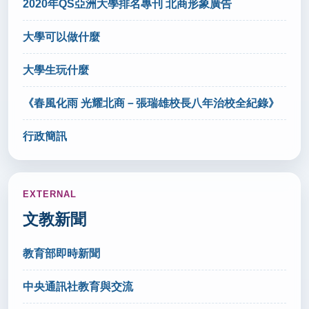
2020年QS亞洲大學排名專刊 北商形象廣告
(轉載自 中央社 115.7.1)
秘書室公關組
大學可以做什麼
大學生玩什麼
2026/06/30
超車政大！中國醫躍升世界第515名 站穩私校龍頭 全
《春風化雨 光耀北商－張瑞雄校長八年治校全紀錄》
台27大學上榜(轉載自 太報 115.6.30)
秘書室公關組
行政簡訊
2026/06/29
AI融入特色課程 新北10校獲校訂課程亮點肯定(轉載
EXTERNAL
自 國立教育廣播電台 115.6.29)
文教新聞
秘書室公關組
教育部即時新聞
2026/06/26
全教產批「教師解聘法」黑箱 要求廢除校事會議制度
中央通訊社教育與交流
(轉載自 聯合報 115.6.26)