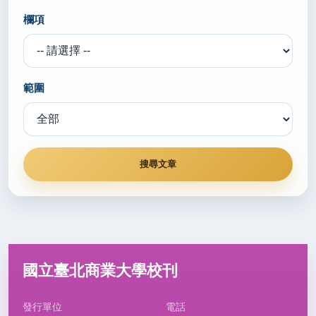
合報 115.6.1)
欄項
秘書室公關組
2026/05/29
大學申請入學即日起陸續公告正、備取 後續注意事項
範圍
一次看(轉載自 聯合報 115.5.29)
秘書室公關組
2026/05/27
高中生海外攻讀大學比例攀升 VIS攜手加拿大CIC推
培育計畫(轉載自 警政時報 115.5.27)
秘書室公關組
2026/05/26
國立臺北商業大學校刊
教育部「自然領域跨計畫交流」 分享因材網與AI工具
(轉載自 國立教育廣播電台 115.5.26)
發行單位
電話