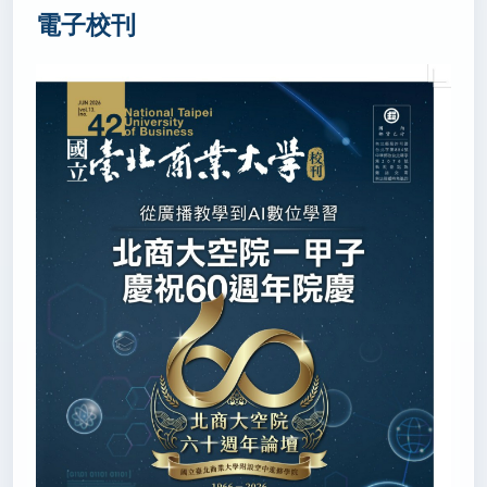
(轉載自 中央社 115.7.1)
電子校刊
秘書室公關組
2026/06/30
超車政大！中國醫躍升世界第515名 站穩私校龍頭 全
台27大學上榜(轉載自 太報 115.6.30)
秘書室公關組
2026/06/29
AI融入特色課程 新北10校獲校訂課程亮點肯定(轉載
自 國立教育廣播電台 115.6.29)
秘書室公關組
2026/06/26
全教產批「教師解聘法」黑箱 要求廢除校事會議制度
(轉載自 聯合報 115.6.26)