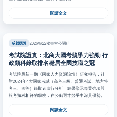
秘書室公關組
閱讀全文
2026/07/21
新北免費營養午餐將上路 議員：75元齊頭式補助不
盡公平(轉載自 聯合文教 115.7.21)
秘書室公關組
2026/6/22
秘書室公關組
成就獲獎
2026/07/20
考試院證實：北商大國考競爭力強勁 行
115年師鐸獎揭曉 新北5教師獲最高榮譽(轉載自 國立
政類科錄取排名穩居全國技職之冠
教育廣播電台 115.7.20)
考試院最新一期《國家人力資源論壇》研究報告，針
秘書室公關組
對2024年4大國家考試（高考三級、普通考試、地方特
考三、四等）錄取者進行分析，結果顯示專業強項與
2026/07/16
報考類科相符的學校，在公職選才競爭中深具優勢。
新北攜手日本鹿屋市簽教育ＭＯＵ(轉載自 台灣新生
報 115.7.16)
閱讀全文
秘書室公關組