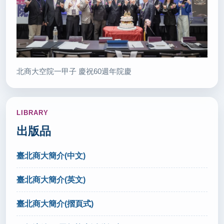
2026/06/15
教部建在地網絡輔導教育實習生 3所師培大學試行(轉
載自 中央社 115.6.15)
秘書室公關組
北商大空院一甲子 慶祝60週年院慶
2026/06/12
新北設立定點臨托22處 多元友善托育解家長燃眉之
急(轉載自 中華日報 115.6.12)
LIBRARY
秘書室公關組
出版品
2026/06/10
臺北商大簡介(中文)
新北高中成果展 教育局：百位師生秀自主學習力(轉
臺北商大簡介(英文)
載自 引新聞 115.6.10)
秘書室公關組
臺北商大簡介(摺頁式)