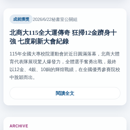
分發入學採計組合上看140種 分科測驗學生需精準選
考(轉載自 聯合報 115.7.6)
2026/6/22
秘書室公關組
成就獲獎
秘書室公關組
北商大115全大運傳奇 狂掃12金躋身十
2026/07/03
強 七度刷新大會紀錄
輔具支持多元學習 教育部辦身障生教育輔具知能研討
會(轉載自 國立教育廣播電台 115.7.2)
115年全國大專校院運動會於近日圓滿落幕，北商大體
秘書室公關組
育代表隊展現驚人爆發力，全體選手奮勇出戰，最終
以12金、4銀、10銅的輝煌戰績，在全國優秀參賽院校
中脫穎而出。
2026/07/02
技藝在手掌握人生 竹縣4師生獲全國技藝教育績優(轉
閱讀全文
載自 台灣好新聞 115.7.2)
秘書室公關組
2026/07/01
ARCHIVE
四技二專技優甄審4078名額 開放正備取生填志願序