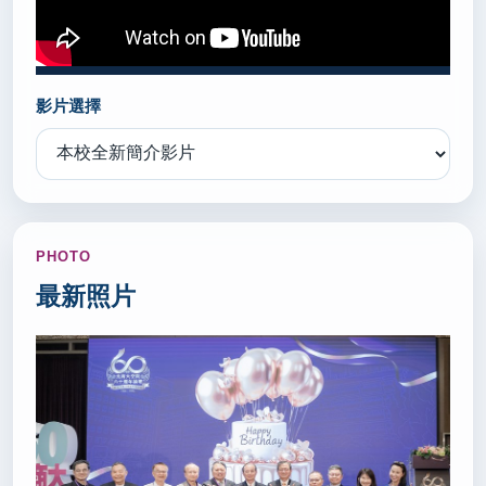
2026/06/18
考試院會今通過 115年高普考增列需用名額1614名
影片選擇
(轉載自 聯合報 115.6.18)
秘書室公關組
2026/06/17
唐獎漢學獎葛兆光 勇於挑戰傳統史觀、回應西方思潮
PHOTO
(轉載自 中央社 115.6.17)
最新照片
秘書室公關組
2026/06/16
北市技高逾80名額可直升頂尖科大 有望直攻碩士、
台積電就業(轉載自 聯合報 115.6.16)
秘書室公關組