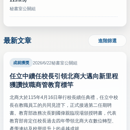
秘書室公關組
2026/07/30
對外華語教學能力認證116年新制 筆試整併為2科
最新文章
進階篩選
(轉載自 中央社 115.7.30)
秘書室公關組
2026/6/22
秘書室公關組
成就獲獎
2026/07/29
台灣實中年砸近4千萬經費 學生若放棄科研免賠(轉
任立中續任校長引領北商大邁向新里程
載自 中央社 115.7.29)
獲讚技職商管教育標竿
秘書室公關組
北商大於115年4月16日舉行校長續任典禮，任立中校
長在教職員工的共同見證下，正式接過第二任期聘
2026/07/28
書。教育部政務次長劉國偉親臨現場頒授聘書，代表
新北技職領航高峰會登場 串聯產業培育AI與綠領人才
教育部肯定任校長過去四年帶領北商大在數位轉型、
(轉載自 中華日報 115.7.28)
產學連結及校譽提升上的卓越成就