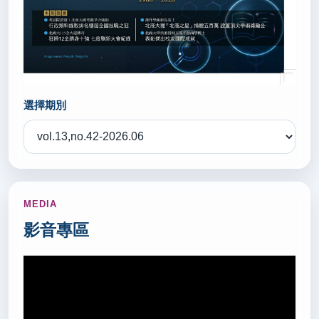
秘書室公關組
2026/06/25
新北學習扶助績優表揚 AI助攻找回學習自信(轉載自
國立教育廣播電台 115.6.25)
選擇期別
秘書室公關組
2026/06/23
新北攜手15所大學 推2千多個未來探索名額(轉載自
國立教育廣播電台 115.6.23)
MEDIA
秘書室公關組
影音專區
2026/06/22
TPSF國際配對平台媒合量逐年成長 台灣中小學交流
拓展16國(轉載自 聯合報 115.6.22)
秘書室公關組