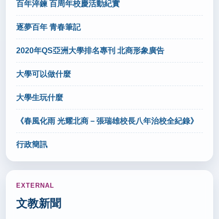
2026/06/09
百年淬鍊 百周年校慶活動紀實
北市「教育三箭」 國中小加碼發行政獎金、增300行
逐夢百年 青春筆記
政專責人力(轉載自 聯合文教 115.6.9)
秘書室公關組
2020年QS亞洲大學排名專刊 北商形象廣告
2026/06/08
大學可以做什麼
115年高中特色招生考試分發入學(轉載自 國立教育廣
播電台 115.6.8)
大學生玩什麼
秘書室公關組
《春風化雨 光耀北商－張瑞雄校長八年治校全紀錄》
2026/06/05
行政簡訊
國中教育會考成績揭曉 心測中心上午公布統計數據
(轉載自 中央社 115.6.5)
秘書室公關組
EXTERNAL
文教新聞
2026/06/04