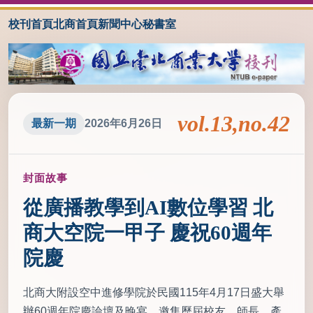
校刊首頁
北商首頁
新聞中心
秘書室
vol.13,no.42
最新一期
2026年6月26日
封面故事
從廣播教學到AI數位學習 北
商大空院一甲子 慶祝60週年
院慶
北商大附設空中進修學院於民國115年4月17日盛大舉
辦60週年院慶論壇及晚宴，邀集歷屆校友、師長、產