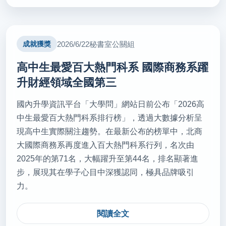
2026/07/15
分科測驗落幕 自費醫學系估267級分(轉載自 中時新
2026/6/22
秘書室公關組
成就獲獎
聞網 115.7.15)
秘書室公關組
高中生最愛百大熱門科系 國際商務系躍
升財經領域全國第三
2026/07/14
國內升學資訊平台「大學問」網站日前公布「2026高
教育部首辦大專院校通識教育教師交流工作坊(轉載
自 國立教育廣播電台 115.7.14)
中生最愛百大熱門科系排行榜」，透過大數據分析呈
現高中生實際關注趨勢。在最新公布的榜單中，北商
秘書室公關組
大國際商務系再度進入百大熱門科系行列，名次由
2025年的第71名，大幅躍升至第44名，排名顯著進
2026/07/13
步，展現其在學子心目中深獲認同，極具品牌吸引
新北金手國際見學 10年培育逾500位頂尖師生(轉載
力。
自 中華日報 115.7.13)
秘書室公關組
閱讀全文