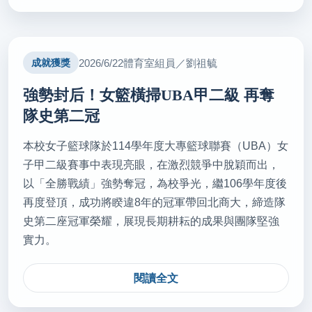
2026/07/09
教育經費擬提高至24％！台教產力挺修法(轉載自 中
時新聞網 115.7.9)
2026/6/22
體育室組員／劉祖毓
成就獲獎
秘書室公關組
強勢封后！女籃橫掃UBA甲二級 再奪
2026/07/08
隊史第二冠
基北區高中免試入學放榜 錄取率98.78%(轉載自 國立
教育廣播電台 115.7.8)
本校女子籃球隊於114學年度大專籃球聯賽（UBA）女
子甲二級賽事中表現亮眼，在激烈競爭中脫穎而出，
秘書室公關組
以「全勝戰績」強勢奪冠，為校爭光，繼106學年度後
再度登頂，成功將睽違8年的冠軍帶回北商大，締造隊
2026/07/07
史第二座冠軍榮耀，展現長期耕耘的成果與團隊堅強
彈性育嬰假申請逾3萬筆 男性申辦連2月超越女性(轉
實力。
載自 聯合報 115.7.7)
秘書室公關組
閱讀全文
2026/07/06